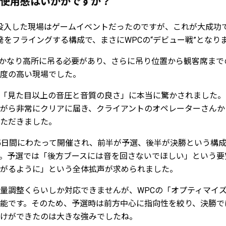
使用感はいかがですか？
投入した現場はゲームイベントだったのですが、これが大成功
発をフライングする構成で、まさにWPCの“デビュー戦”となり
でかなり高所に吊る必要があり、さらに吊り位置から観客席ま
度の高い現場でした。
「見た目以上の音圧と音質の良さ」に本当に驚かされました。
がら非常にクリアに届き、クライアントのオペレーターさんか
ただきました。
5日間にわたって開催され、前半が予選、後半が決勝という構
。予選では「後方ブースには音を回さないでほしい」という要
がるように」という全体拡声が求められました。
量調整くらいしか対応できませんが、WPCの「オプティマイ
能です。そのため、予選時は前方中心に指向性を絞り、決勝で
けができたのは大きな強みでしたね。