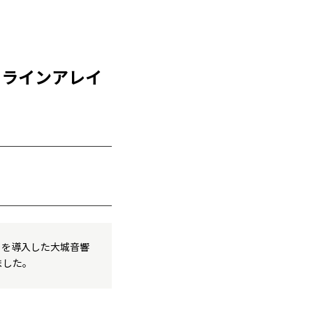
プ・ラインアレイ
C」を導入した大城音響
ました。