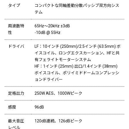
タイプ
コンパクトな同軸差動分散パッシブ双方向シス
テム
周波数特
65Hz～20kHz ±3dB
性
-10dB @ 55Hz
ドライバ
LF：10インチ (250mm)/2.5インチ (63.5mm) ボ
イスコイル、ロングエクスカーション、HFと共
有フェライトモーターシステム
HF：1インチ (25mm) 出口/1.4インチ (38mm)
ボイスコイル、ポリイミドドームコンプレッシ
ョンドライバー
定格出力
250W AES、1000Wピーク
感度
96dB
最大音圧
120dB連続、126dBピーク
レベル