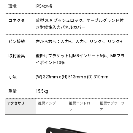
環境
IP54定格
コネクタ
薄型 20A プッシュロック、ケーブルグランド付
き耐候性入力パネルカバー
ピン接続
左から右へ：入力+、入力-、リンク-、リンク+
取付金具
壁掛けブラケット用M8インサート6個、M8フラ
イポイント10個
寸法
(W) 323mm x (H) 513mm x (D) 310mm
重量
15.5kg
アクセサリ
推奨アンプ
推奨コントロー
推奨サブウーフ
ラー
ァー