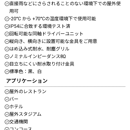
直接雨などにさらされることのない環境下での屋外使
用可
-20°C から +70°Cの温度環境下で使用可能
IP54に合致する環境テスト済
回転可能な同軸ドライバーユニット
縦向き、横向きに設置可能な金具をご用意
はめ込み式耐水、耐塵グリル
ノミナルインピーダンス8Ω
目立ちにくい耐水取り付け金具
標準色：黒、白
アプリケーション
屋外のレストラン
バー
ホテル
屋外スタジアム
交通機関
コンコース