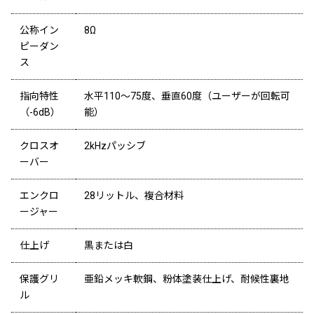
公称イン
8Ω
ピーダン
ス
指向特性
水平110～75度、垂直60度（ユーザーが回転可
（-6dB）
能）
クロスオ
2kHzパッシブ
ーバー
エンクロ
28リットル、複合材料
ージャー
仕上げ
黒または白
保護グリ
亜鉛メッキ軟鋼、粉体塗装仕上げ、耐候性裏地
ル