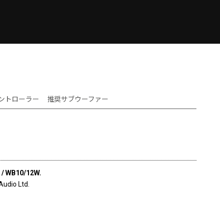
ントローラー
推奨サブウーファー
 / WB10/12W.
Audio Ltd.