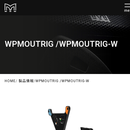
WPMOUTRIG /WPMOUTRIG-W
HOME
/
製品情報
/
WPMOUTRIG /WPMOUTRIG-W