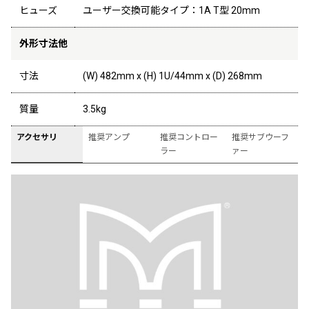
ヒューズ
ユーザー交換可能タイプ：1A T型 20mm
外形寸法他
寸法
(W) 482mm x (H) 1U/44mm x (D) 268mm
質量
3.5kg
アクセサリ
推奨アンプ
推奨コントロー
推奨サブウーフ
ラー
ァー