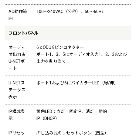
AC動作範
100〜240VAC（公称）、50〜60Hz
囲
フロントパネル
オーディ
6 x ODU 8ピンコネクター
オ出力 &
ポート1、3、5にオーディオ入力1、2、3および
U-NETポ
出力を割り当て
ート
U-NETス
ポート1および6にバイカラーLED（緑/赤）
テータス
表示
IP構成表
黄色LED：点灯 = 固定IP、消灯 = 動的
示
IP（DHCP）
IPリセッ
押し込み式のリセットボタン（凹型）