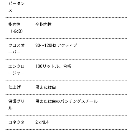
ピーダン
ス
指向性
全指向性
（-6dB）
クロスオ
80～120Hz アクティブ
ーバー
エンクロ
100リットル、合板
ージャー
仕上げ
黒または白
保護グリ
黒または白のパンチングスチール
ル
コネクタ
2 x NL4