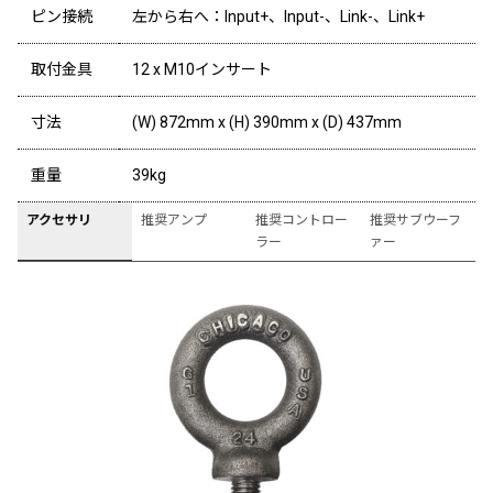
ピン接続
左から右へ：Input+、Input-、Link-、Link+
取付金具
12 x M10インサート
寸法
(W) 872mm x (H) 390mm x (D) 437mm
重量
39kg
アクセサリ
推奨アンプ
推奨コントロー
推奨サブウーフ
ラー
ァー