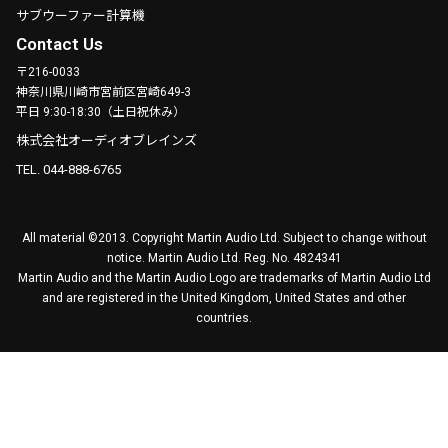
サブウーファー計算機
Contact Us
〒216-0033
神奈川県川崎市宮前区宮崎649-3
平日 9:30-18:30（土日祝休み）
株式会社オーディオブレインズ
TEL. 044-888-6765
All material ©2013. Copyright Martin Audio Ltd. Subject to change without
notice. Martin Audio Ltd. Reg. No. 4824341
Martin Audio and the Martin Audio Logo are trademarks of Martin Audio Ltd
and are registered in the United Kingdom, United States and other
countries.