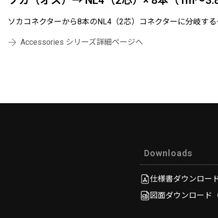
ソカ（オス）→ NL4（2芯）× 8本（1m～3
ソカコネクターから8本のNL4（2芯）コネクターに分岐する
Accessories シリーズ詳細ページへ
Downloads
仕様書ダウンロード（3
図面ダウンロード（1