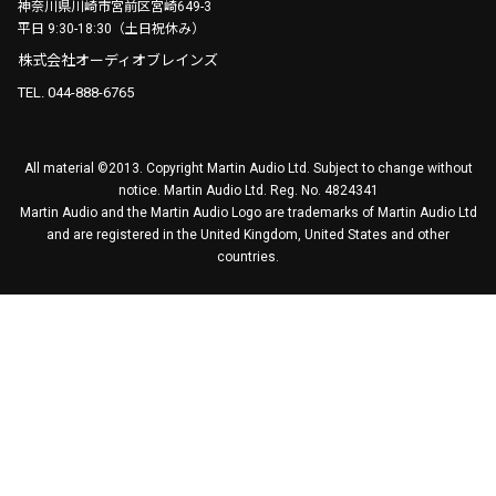
神奈川県川崎市宮前区宮崎649-3
平日 9:30-18:30（土日祝休み）
株式会社オーディオブレインズ
TEL. 044-888-6765
All material ©2013. Copyright Martin Audio Ltd. Subject to change without
notice. Martin Audio Ltd. Reg. No. 4824341
Martin Audio and the Martin Audio Logo are trademarks of Martin Audio Ltd
and are registered in the United Kingdom, United States and other
countries.