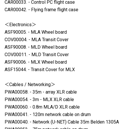
CAR00033. - Control PC flight case
CAR00042. - Flying frame flight case
＜Electronics＞
ASF90005. - MLA Wheel board
COV00004. - MLA Transit Cover
ASF90008. - MLD Wheel board
COV00011. - MLD Transit Cover
ASF90006. - MLX Wheel board
ASF15044. - Transit Cover for MLX
＜Cables / Networking＞
PWA00058. - 35m - array XLR cable
PWA00054. - 3m - MLX XLR cable
PWA00060. - 0.8m MLA/D XLR cable
PWA00041. - 120m network cable on drum
PWA00040. - Network (U-NET) Cable 35m Belden 1305A