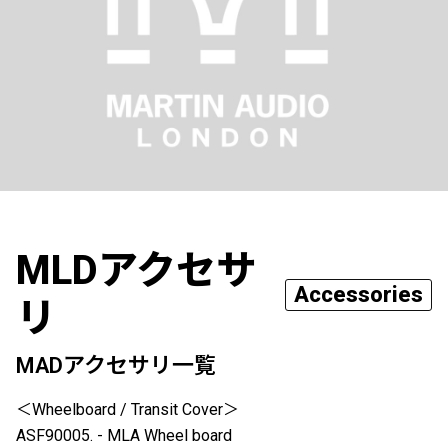
MLDアクセサ
Accessories
リ
MADアクセサリ一覧
＜Wheelboard / Transit Cover＞
ASF90005. - MLA Wheel board