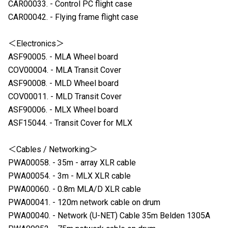
CAR00033. - Control PC flight case
CAR00042. - Flying frame flight case
＜Electronics＞
ASF90005. - MLA Wheel board
COV00004. - MLA Transit Cover
ASF90008. - MLD Wheel board
COV00011. - MLD Transit Cover
ASF90006. - MLX Wheel board
ASF15044. - Transit Cover for MLX
＜Cables / Networking＞
PWA00058. - 35m - array XLR cable
PWA00054. - 3m - MLX XLR cable
PWA00060. - 0.8m MLA/D XLR cable
PWA00041. - 120m network cable on drum
PWA00040. - Network (U-NET) Cable 35m Belden 1305A