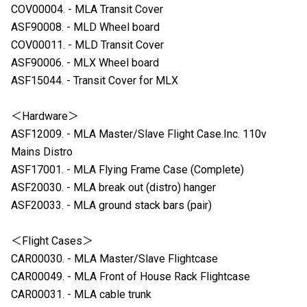
COV00004. - MLA Transit Cover
ASF90008. - MLD Wheel board
COV00011. - MLD Transit Cover
ASF90006. - MLX Wheel board
ASF15044. - Transit Cover for MLX
＜Hardware＞
ASF12009. - MLA Master/Slave Flight Case.Inc. 110v
Mains Distro
ASF17001. - MLA Flying Frame Case (Complete)
ASF20030. - MLA break out (distro) hanger
ASF20033. - MLA ground stack bars (pair)
＜Flight Cases＞
CAR00030. - MLA Master/Slave Flightcase
CAR00049. - MLA Front of House Rack Flightcase
CAR00031. - MLA cable trunk