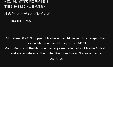
神奈川県川崎市宮前区宮崎649-3
平日 9:30-18:30（土日祝休み）
株式会社オーディオブレインズ
TEL. 044-888-6765
All material ©2013. Copyright Martin Audio Ltd. Subject to change without
notice. Martin Audio Ltd. Reg. No. 4824341
Martin Audio and the Martin Audio Logo are trademarks of Martin Audio Ltd
and are registered in the United Kingdom, United States and other
countries.