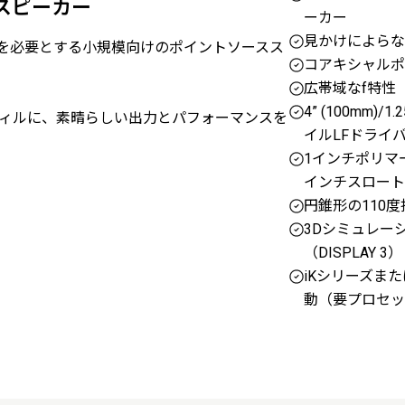
ドスピーカー
ーカー
見かけによらな
質を必要とする小規模向けのポイントソースス
コアキシャルポ
広帯域なf特性
4” (100mm)/1
ィルに、素晴らしい出力とパフォーマンスを
イルLFドライ
1インチポリマー
インチスロート
円錐形の110
3Dシミュレー
（DISPLAY 3）
iKシリーズまた
動（要プロセッ