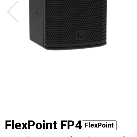
FlexPoint FP4
FlexPoint