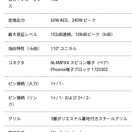
ス
定格出力
60W AES、240W ピーク
最大音圧レベル
102dB連続、108dBピーク（6dB）
指向特性（-6dB）
110° コニカル
コネクタ
NL4MPXX スピコン端子（ペア）
Phoenix端子ブロック 1725302
ピン接続（入力）
1+ / 1−
ピン接続（リン
1+ / 1− および 2+ / 2−
ク）
グリル
3層ポリエステル裏地付きスチールグリル