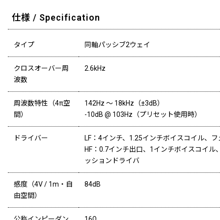
仕様 / Specification
タイプ
同軸パッシブ2ウェイ
クロスオーバー周
2.6kHz
波数
周波数特性（4π空
142Hz ～ 18kHz（±3dB）
間）
-10dB @ 103Hz（プリセット使用時）
ドライバー
LF：4インチ、1.25インチボイスコイル、
HF：0.7インチ出口、1インチボイスコイ
ッションドライバ
感度（4V / 1m・自
84dB
由空間）
公称インピーダン
16Ω