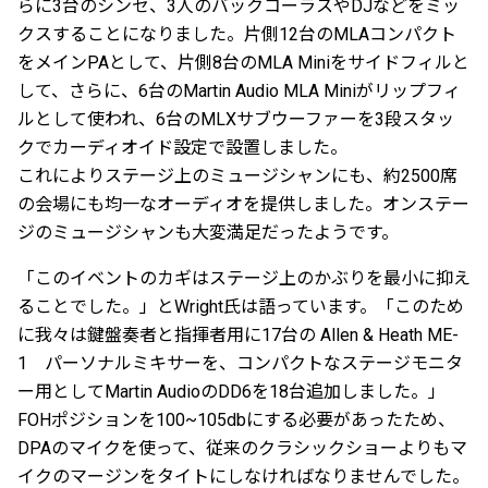
らに3台のシンセ、3人のバックコーラスやDJなどをミッ
クスすることになりました。片側12台のMLAコンパクト
をメインPAとして、片側8台のMLA Miniをサイドフィルと
して、さらに、6台のMartin Audio MLA Miniがリップフィ
ルとして使われ、6台のMLXサブウーファーを3段スタッ
クでカーディオイド設定で設置しました。
これによりステージ上のミュージシャンにも、約2500席
の会場にも均一なオーディオを提供しました。オンステー
ジのミュージシャンも大変満足だったようです。
「このイベントのカギはステージ上のかぶりを最小に抑え
ることでした。」とWright氏は語っています。「このため
に我々は鍵盤奏者と指揮者用に17台の Allen & Heath ME-
1 パーソナルミキサーを、コンパクトなステージモニタ
ー用としてMartin AudioのDD6を18台追加しました。」
FOHポジションを100~105dbにする必要があったため、
DPAのマイクを使って、従来のクラシックショーよりもマ
イクのマージンをタイトにしなければなりませんでした。