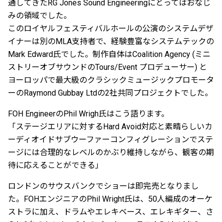
通してきたRG Jones Sound Engineeringにとってはおなじ
みの領域でした。
このロイヤルフェスティバルホールの公演のシステムデザ
イナーは別のMLA支持者で、経験豊富なシステムテックの
Mark Edward氏でした。制作自体はCoalition Agency (ミニ
ストリーオブサウンドのTours/Event プロデューサー) と
ヨーロッパで最大級のクラシックミュージックプロモータ
ーのRaymond Gubbay Ltdの2社共同プロジェクトでした。
FOH EngineerのPhil Wrigh氏はこう語ります。
「ステージエリアに対するHard Avoid対応と素晴らしいカ
ーディオイドサブウーファーコンフィグレーションでステ
ージには合理的なレベルのかぶり維持しながら、観客の期
待に応えることができる」
ロンドンのサウスバンクでショーは即完売となりまし
た。FOHエンジニアのPhil Wright氏は、50人編成のオーケ
ストラに加え、ドラムやエレキベース、エレキギター、さ