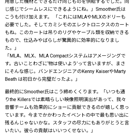
用意した機材とできるだけ同じものを供給するでした。同
じ感じでシームレスにできるようにね。」Smoother氏は
こうも付け加えます。 「これにはMLAやMLXのドリーも
必要でした。そしてカミシモのエレクトロニクスのカート
もね。このカートは吊りのリグやケーブル類を収納できる
もので、仕込みやばらしが驚異的に効率的になりまし
た。」
「MLA、MLX、MLA Compactシステムはアメージングで
す。古いことわざに‘物は使いよう’って言いますが、まさ
にそんな感じ。バンドエンジニアのKenny KaiserやMarty
Beath は初日から完璧だったよ。」
最終的にSmoother氏はこう締めくくります。「いつも通
りthe Killersでは素晴らしい映像照明演出があって、我々
音響チームも効果的にショーに貢献できるのが嬉しく思っ
ています。今までかかわったイベントの中で最も思い出に
残るんじゃないかな。スタッフの尽力にもありがとうと言
いたい。彼らの貢献はいいつくせない。」