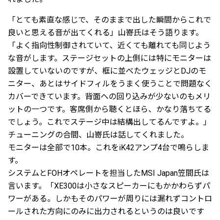
「とても素直な感じで、そのままで出した瞬間からこれで
良いと思える音が出てくれる」山嵜氏はそう語ります。
「よく指向性制御されていて、近くても離れても同じよう
な音がします。ステージセットの上側には特にモニターは
設置していないのですが、框に並べたウェッジとDJのモ
ニター、あとはサイドフィルをうまく使うことで問題なく
カバーできています。背面への回り込みが少ないのもメリ
ットの一つです。客席側から聴くとほら、かなり落ちてる
でしょう。これでステージ中は結構出してるんですよ。」
チューニングの合間、山嵜氏は話してくれました。
モニターは全部で10本。これをiK42アンプ4台で鳴らしま
す。
システムとFOHオペレートを担当したMSI Japan笠間氏は
言います。「XE300は小さなスピーカーにもかかわらずパ
ワーがある。しかもそのパワーが周りには漏れずコントロ
ールされた方向にのみに出力されるというのは良いです