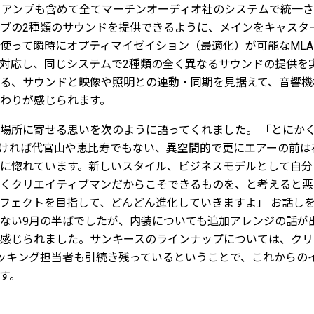
。アンプも含めて全てマーチンオーディオ社のシステムで統一さ
ブの2種類のサウンドを提供できるように、メインをキャスタ
使って瞬時にオプティマイゼイション（最適化）が可能なML
対応し、同じシステムで2種類の全く異なるサウンドの提供を
る、サウンドと映像や照明との連動・同期を見据えて、音響機
わりが感じられます。
場所に寄せる思いを次のように語ってくれました。 「とにか
ければ代官山や恵比寿でもない、異空間的で更にエアーの前は
に惚れています。新しいスタイル、ビジネスモデルとして自分
くクリエイティブマンだからこそできるものを、と考えると悪
フェクトを目指して、どんどん進化していきますよ」 お話し
ない9月の半ばでしたが、内装についても追加アレンジの話が
感じられました。サンキースのラインナップについては、クリ
ブッキング担当者も引続き残っているということで、これからの
す。