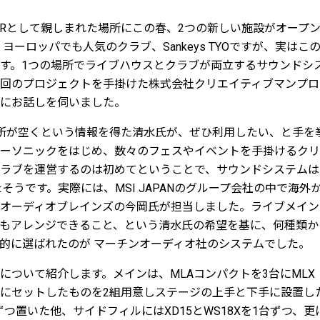
IRとして親しまれた場所にこの春、2つの新しい施設がオープ
Dと、ヨーロッパでも人気のクラブ、Sankeys TYOですが、実は
す。1つの場所でライブハウスとクラブが両立するサウンドシ
回のプロジェクトを手掛けた株式会社クリエイティブマンプロ
にお話しを伺いました。
場所が空くという情報を得た清水氏が、ぜひ利用したい、と手を
ーソニックをはじめ、数々のフェスやイベントを手掛けるクリ
ラブを運営するのは初めてということで、サウンドシステムは
談したそうです。実際には、MSI JAPANのグループ会社の中で海
オーディオブレインズの今岡氏が担当しました。ライブメイン
もアレンジできること、という清水氏の希望を基に、何種類か
的に選ばれたのが マーチンオーディオ社のシステムでした。
について紹介します。メインは、MLAコンパクトを3台にMLX
にセットしたものを2組用意しステージの上手と下手に設置した
台ずつ置いた他、サイドフィルにはXD15とWS18Xを1台ずつ、更に