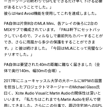
ーカーゾーンの終わりでSPLをできるだけ早く下げる必要
があるということでした。」
彼らはHard Avoid機能を使用してこれを達成しました。
PA自体は片側8台のMLA Mini、各アレイの後ろに2台の
MSXサブで構成されています。「PAは軒下にセットバッ
クしているので、フィルなしで最前列もカバーすることが
でき、さらに雨風から多少の保護をすることができま
す。」と彼は続けました。「今回はMLAにとって完璧なシ
ナリオでした。」
PA自体は要望された40mの距離に難なく届きました（全
体で奥行140m、幅50mの会場）。
2017年にニューキャッスル大学の大ホールにWPMの設置
を担当したプロジェクトマネージャーのMichael Glass氏
曰く、Xcite Audio VisualとMartin Audioの関係性は深いと
いいます。「私たちはこれまでもMartin Audioを好んで使
用してきました。さらにこの仕事で、周辺住宅地へのSPL