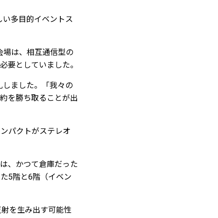
の新しい多目的イベントス
の会場は、相互通信型の
必要としていました。
）が落札しました。「我々の
て契約を勝ち取ることが出
コンパクトがステレオ
man氏は、かつて倉庫だった
した5階と6階（イベン
造が反射を生み出す可能性