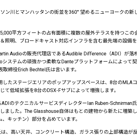
seはハドソン川とマンハッタンの街並を360° 望めるニューヨーク
、75,000平方フィートの占有面積に複数の屋外テラスを持つこ
＆照明、ブロードキャスト対応インフラを含む最先端の設備を
in Audioの販売代理店であるAudible Difference（ADI
 Audioシステムの頑強かつ柔軟なDanteプラットフォームによっ
締役Erich Bechtel氏は言います。
用したステージエリアのポップアップスペースは、8台のMLA
じて低域拡張を8台のDSX-Fサブによって増強します。
るADIのテクニカルサービスディレクターIan Ruben-Schnir
ました。The Glasshouse自体はもとの建物から新たに増築
ーム、キッチン）部分を占めています。
hnirman氏は、高い天井、コンクリート構造、ガラス張りの上部構