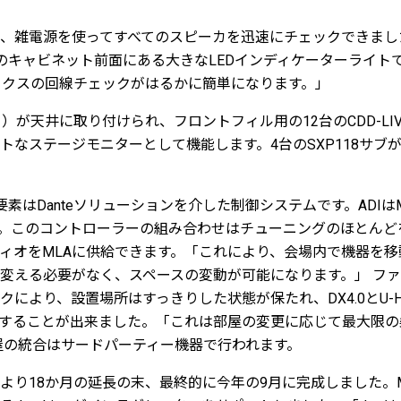
、雑電源を使ってすべてのスピーカを迅速にチェックできました。「
のキャビネット前面にある大きなLEDインディケーターライト
ックスの回線チェックがはるかに簡単になります。」
8（白）が天井に取り付けられ、フロントフィル用の12台のCDD-L
トなステージモニターとして機能します。4台のSXP118サブ
はDanteソリューションを介した制御システムです。ADIはMartin
した。このコントローラーの組み合わせはチューニングのほとんど
ィオをMLAに供給できます。「これにより、会場内で機器を
変える必要がなく、スペースの変動が可能になります。」 フ
により、設置場所はすっきりした状態が保たれ、DX4.0とU-H
することが出来ました。「これは部屋の変更に応じて最大限の
屋の統合はサードパーティー機器で行われます。
り18か月の延長の末、最終的に今年の9月に完成しました。Marti