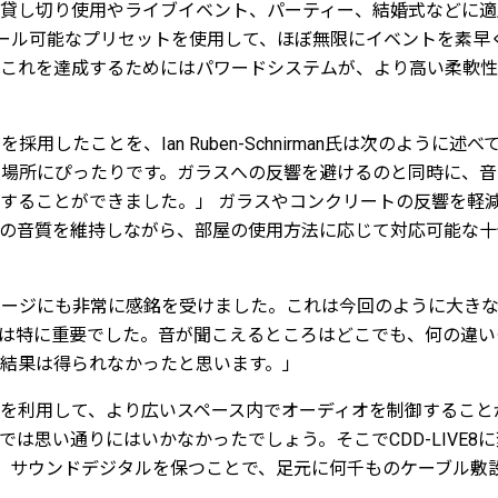
貸し切り使用やライブイベント、パーティー、結婚式などに適
コール可能なプリセットを使用して、ほぼ無限にイベントを素早
これを達成するためにはパワードシステムが、より高い柔軟性を
採用したことを、Ian Ruben-Schnirman氏は次のように
の場所にぴったりです。ガラスへの反響を避けるのと同時に、
することができました。」 ガラスやコンクリートの反響を軽
の音質を維持しながら、部屋の使用方法に応じて対応可能な十
レージにも非常に感銘を受けました。これは今回のように大き
は特に重要でした。音が聞こえるところはどこでも、何の違い
結果は得られなかったと思います。」
を利用して、より広いスペース内でオーディオを制御すること
では思い通りにはいかなかったでしょう。そこでCDD-LIVE8
した。サウンドデジタルを保つことで、足元に何千ものケーブル敷