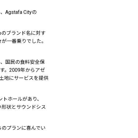
tafa Cityの
udioのブランド名に対す
々が一番乗りでした。
lexは、国民の食料安全保
。2009年からアゼ
の土地にサービスを提供
ントホールがあり、
い形状とサウンドシス
ちのプランに喜んでい