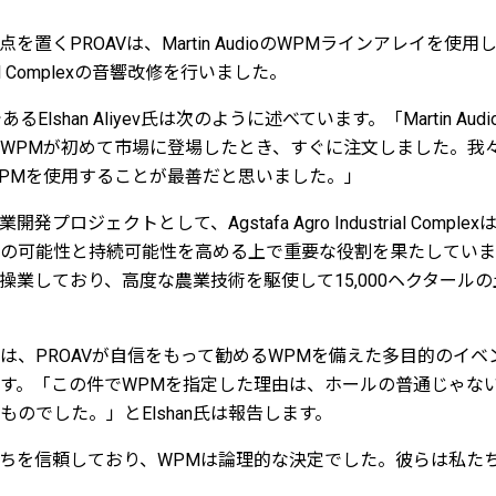
くPROAVは、Martin AudioのWPMラインアレイを使用し、Ags
ustrial Complexの音響改修を行いました。
るElshan Aliyev氏は次のように述べています。「Martin A
WPMが初めて市場に登場したとき、すぐに注文しました。我
PMを使用することが最善だと思いました。」
プロジェクトとして、Agstafa Agro Industrial Comp
の可能性と持続可能性を高める上で重要な役割を果たしています
操業しており、高度な農業技術を駆使して15,000ヘクタール
は、PROAVが自信をもって勧めるWPMを備えた多目的のイベ
す。「この件でWPMを指定した理由は、ホールの普通じゃな
のでした。」とElshan氏は報告します。
ちを信頼しており、WPMは論理的な決定でした。彼らは私た