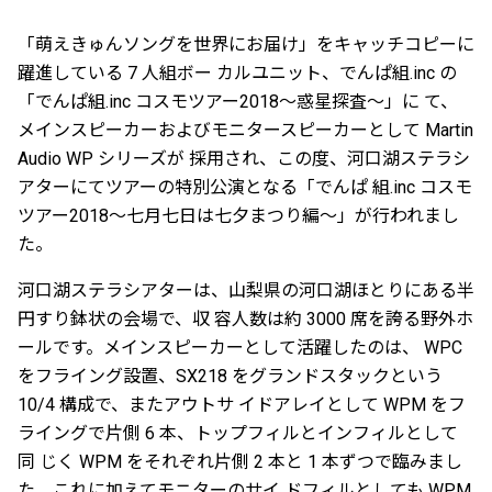
「萌えきゅんソングを世界にお届け」をキャッチコピーに
躍進している 7 人組ボー カルユニット、でんぱ組.inc の
「でんぱ組.inc コスモツアー2018〜惑星探査〜」に て、
メインスピーカーおよびモニタースピーカーとして Martin
Audio WP シリーズが 採用され、この度、河口湖ステラシ
アターにてツアーの特別公演となる「でんぱ 組.inc コスモ
ツアー2018〜七月七日は七夕まつり編〜」が行われまし
た。
河口湖ステラシアターは、山梨県の河口湖ほとりにある半
円すり鉢状の会場で、収 容人数は約 3000 席を誇る野外ホ
ールです。メインスピーカーとして活躍したのは、 WPC
をフライング設置、SX218 をグランドスタックという
10/4 構成で、またアウトサ イドアレイとして WPM をフ
ライングで片側 6 本、トップフィルとインフィルとして
同 じく WPM をそれぞれ片側 2 本と 1 本ずつで臨みまし
た。これに加えてモニターのサイ ドフィルとしても WPM