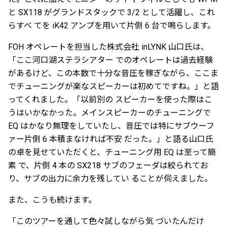
と SX118 がグランドスタックで 3/2 として活躍し、これ
らすべ てを iK42 アンプを用いて片側 6 台で鳴らします。
FOH オペレートを担当した株式会社 inLYNK 山口氏は、
「ここ河口湖ステラシアター でのオペレートは過去経験
があるけど、この本数で十分な音圧を稼ぎながら、ここま
でチューニングが楽なスピーカーは初めてですね。」と語
ってくれました。「以前別の スピーカーを使った際はこ
うはいかなかった。メインスピーカーのチューニングで
EQ はかなり無理をしていたし、音圧では特にサブウーフ
ァー片側 6 本積まなければ不安 だった。」と語る山口氏
の卓を見せていただくと、チューニング用 EQ は至って簡
素 で、片側 4 本の SX218 サブのフェーダは絞られてお
り、サブの出力に余力を残してい ることが伺えました。
また、こうも続けます。
「このツアーを通して色々試しながら気 づいたんだけ