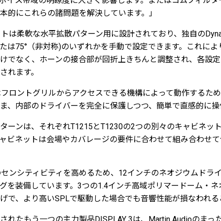
ボイス帯域の明瞭度に大きく影響します。またはコムフィルタ
は根本的にこれらの諸問題を解決しています。」
トは柔軟な水平拡散パターン用に設計されており、独自のDynamic H
、または75°（非対称)のいずれかを手動で設定できます。これに
けでなく、ホーンの接合部が回折上きちんと調整され、各設定
されます。
 Flare™はフロントグリルからアクセスできる機構によって動作す
ま、内部のドライバーを完全に保護しつつ、簡単で直感的に操
直パターンは、それぞれT1215とT1230の2つの別々のキャビネ
ャビネットは会場やカバレージの要件に合わせて組み合わせて
域のセンシティビティを高めるため、12インチのネオジウムドラ
グを装備しています。3つの1.4インチ高域ポリマードーム・
げで、より高いSPLで駆動した場合でも音響性能が損なわれる
たもう一つの主力製品DISPLAY 3は、Martin Audioの