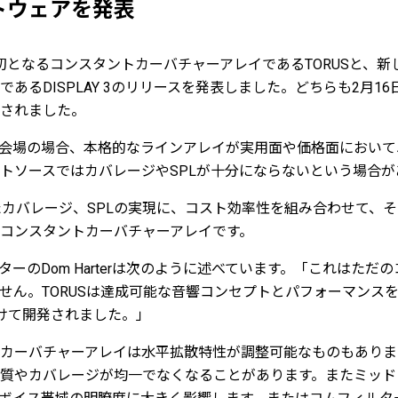
トウェアを発表
oは同社で初となるコンスタントカーバチャーアレイであるTORUSと、
あるDISPLAY 3のリリースを発表しました。どちらも2月1
されました。
行の会場の場合、本格的なラインアレイが実用面や価格面におい
トソースではカバレージやSPLが十分にならないという場合が
れたカバレージ、SPLの実現に、コスト効率性を組み合わせて、
コンスタントカーバチャーアレイです。
ーのDom Harterは次のように述べています。「これはただ
せん。TORUSは達成可能な音響コンセプトとパフォーマンス
けて開発されました。」
カーバチャーアレイは水平拡散特性が調整可能なものもありま
質やカバレージが均一でなくなることがあります。またミッド