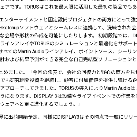
ェアです。TORUSはこれを最大限に活用した最初の製品でも
、ライブエンターテイメントと固定設備プロジェクトの両方にとって
Sketchupソフトウェアとシームレスに連携して、洗練された
会場や形状の作成を可能にしたりします。 初期段階では、DISPLAY
ラインアレイやTORUSのシミュレーションと最適化をサポー
3はすべてのMartin Audioラインアレイ、ポイントソース、シ
計および結果予測ができる完全な自己完結型ソリューションと
うにまとめました。「今回の発表で、会社の回復力と野心の両方を
中でも研究開発投資を継続し、顧客に付加価値を提供し続ける
プローチしてきました。TORUSの導入によりMartin Audi
になります。DISPLAY 3は設備やライブイベントでの作業を
ウェアへと更に進化するでしょう。」
世界に出荷開始予定、同様にDISPLAY3はその時点で一般にリリ